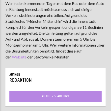
Wer in den kommenden Tagen mit dem Bus oder dem Auto
in Richtung Innenstadt möchte, muss sich auf einige
Verkehrsbehinderungen einstellen. Aufgrund des
AKTUELLE SENDUNG
Stadtfestes “Münster Mittendrin” wird die Innenstadt
MOEBIUS
komplett für den Verkehr gesperrt und ganze 11 Buslinien
werden umgeleitet. Die Umleitung gelten aufgrund des
00:00
18:00
Auf- und Abbaus ab Donnerstagmorgen um 5 Uhr bis
Montagmorgen um 5 Uhr. Wer weitere Informationen über
die Busumleitungen benötigt, findet diese auf
ZU HÖREN IN
Münster
90,9 MHz
Steinfurt
103,9 MHz
der
Website
der Stadtwerke Münster.
AUTHOR
REDAKTION
AUTHOR'S ARCHIVE