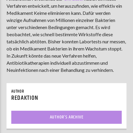
Verfahren entwickelt, um herauszufinden, wie effektiv ein
Medikament Keime eliminieren kann. Dafür werden
winzige Aufnahmen von Millionen einzelner Bakterien
AKTUELLE SENDUNG
unter verschiedenen Bedingungen gemacht. Es wird
ABWASCH
beobachtet, wie schnell bestimmte Wirkstoffe diese
18:00
19:00
tatsächlich abtöten. Bisher konnten Labortests nur messen,
ob ein Medikament Bakterien in ihrem Wachstum stoppt.
In Zukunft könnte das neue Verfahren helfen,
Antibiotikatherapien individuell abzustimmen und
ZU HÖREN IN
Münster
90,9 MHz
Steinfurt
103,9 MHz
Neuinfektionen nach einer Behandlung zu verhindern.
AUTHOR
REDAKTION
AUTHOR'S ARCHIVE