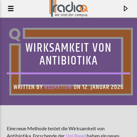
WIRKSAMKEIT VON
ANTIBIOTIKA
WRITTEN BY
REDAKTION
ON 12. JANUAR 2026
AKTUELLER TRACK
RUBBERBAND MAN
Eine neue Methode testet die Wirksamkeit von
RAYLAND BAXTER
Antibiotika. Forschende der
Uni Basel
haben ein neues