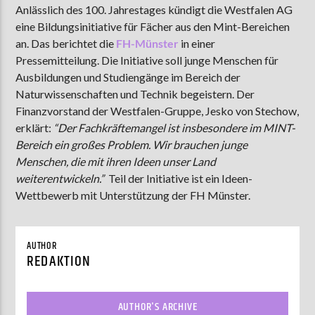
Anlässlich des 100. Jahrestages kündigt die Westfalen AG
eine Bildungsinitiative für Fächer aus den Mint-Bereichen
an. Das berichtet die
FH-Münster
in einer
AKTUELLE SENDUNG
Pressemitteilung. Die Initiative soll junge Menschen für
LIVE VON DER AUSZÄHLUNG
Ausbildungen und Studiengänge im Bereich der
Naturwissenschaften und Technik begeistern. Der
09:00
12:00
Finanzvorstand der Westfalen-Gruppe, Jesko von Stechow,
erklärt:
“Der Fachkräftemangel ist insbesondere im MINT-
Bereich ein großes Problem. Wir brauchen junge
ZU HÖREN IN
Münster
90,9 MHz
Steinfurt
103,9 MHz
Menschen, die mit ihren Ideen unser Land
weiterentwickeln.”
Teil der Initiative ist ein Ideen-
Wettbewerb mit Unterstützung der FH Münster.
AUTHOR
REDAKTION
AUTHOR'S ARCHIVE