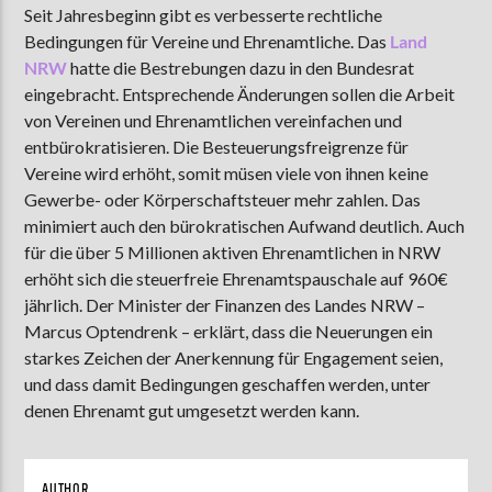
Seit Jahresbeginn gibt es verbesserte rechtliche
Bedingungen für Vereine und Ehrenamtliche. Das
Land
NRW
hatte die Bestrebungen dazu in den Bundesrat
AKTUELLE SENDUNG
eingebracht. Entsprechende Änderungen sollen die Arbeit
MOEBIUS
von Vereinen und Ehrenamtlichen vereinfachen und
entbürokratisieren. Die Besteuerungsfreigrenze für
12:00
18:00
Vereine wird erhöht, somit müsen viele von ihnen keine
Gewerbe- oder Körperschaftsteuer mehr zahlen. Das
minimiert auch den bürokratischen Aufwand deutlich. Auch
ZU HÖREN IN
Münster
90,9 MHz
Steinfurt
103,9 MHz
für die über 5 Millionen aktiven Ehrenamtlichen in NRW
erhöht sich die steuerfreie Ehrenamtspauschale auf 960€
jährlich. Der Minister der Finanzen des Landes NRW –
Marcus Optendrenk – erklärt, dass die Neuerungen ein
starkes Zeichen der Anerkennung für Engagement seien,
und dass damit Bedingungen geschaffen werden, unter
denen Ehrenamt gut umgesetzt werden kann.
AUTHOR