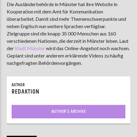
Die Ausländerbehörde in Münster hat ihre Website in
Kooperation mit dem Amt für Kommunikation
überarbeitet. Damit sind mehr Themenschwerpunkte und
AKTUELLE SENDUNG
neben Englisch nun weitere Sprachen verfügbar.
MOEBIUS
Zielgruppe sind die knapp 35 000 Menschen aus 160
verschiedenen Nationen, die derzeit in Münster leben. Laut
12:00
24:00
der
Stadt Münster
wird das Online-Angebot noch wachsen.
Geplant sind unter anderem erklärende Videos zu häufig
nachgefragten Behördenvorgängen.
ZU HÖREN IN
Münster
90,9 MHz
Steinfurt
103,9 MHz
AUTHOR
REDAKTION
AUTHOR'S ARCHIVE