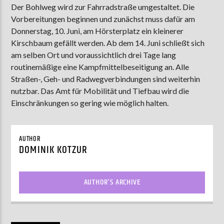
Der Bohlweg wird zur Fahrradstraße umgestaltet. Die
Vorbereitungen beginnen und zunächst muss dafür am
Donnerstag, 10. Juni, am Hörsterplatz ein kleinerer
AKTUELLE SENDUNG
Kirschbaum gefällt werden. Ab dem 14. Juni schließt sich
MOEBIUS
am selben Ort und voraussichtlich drei Tage lang
routinemäßige eine Kampfmittelbeseitigung an. Alle
00:00
09:00
Straßen-, Geh- und Radwegverbindungen sind weiterhin
nutzbar. Das Amt für Mobilität und Tiefbau wird die
Einschränkungen so gering wie möglich halten.
ZU HÖREN IN
Münster
90,9 MHz
Steinfurt
103,9 MHz
AUTHOR
DOMINIK KOTZUR
AUTHOR'S ARCHIVE