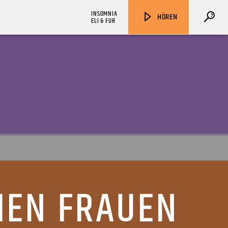
INSOMNIA
HÖREN
ELI & FUR
ZU HÖREN IN
Münster
90,9 MHz
Steinfurt
103,9 MHz
CHEN FRAUEN