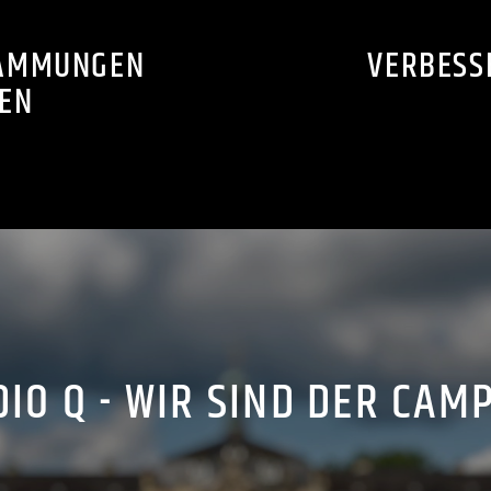
DÄMMUNGEN
VERBESS
GEN
IO Q - WIR SIND DER CAM