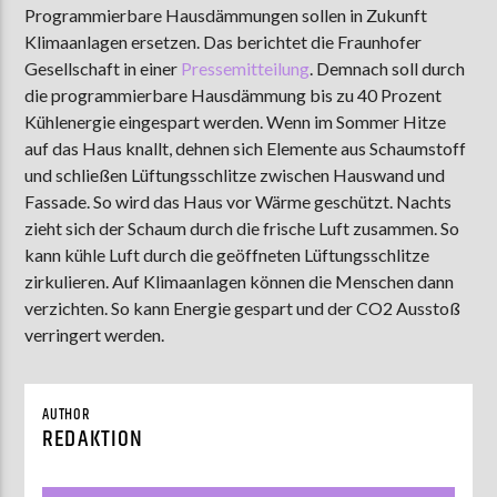
Programmierbare Hausdämmungen sollen in Zukunft
Klimaanlagen ersetzen. Das berichtet die Fraunhofer
Gesellschaft in einer
Pressemitteilung
. Demnach soll durch
AKTUELLE SENDUNG
die programmierbare Hausdämmung bis zu 40 Prozent
MOEBIUS
Kühlenergie eingespart werden. Wenn im Sommer Hitze
auf das Haus knallt, dehnen sich Elemente aus Schaumstoff
12:00
18:00
und schließen Lüftungsschlitze zwischen Hauswand und
Fassade. So wird das Haus vor Wärme geschützt. Nachts
zieht sich der Schaum durch die frische Luft zusammen. So
ZU HÖREN IN
Münster
90,9 MHz
Steinfurt
103,9 MHz
kann kühle Luft durch die geöffneten Lüftungsschlitze
zirkulieren. Auf Klimaanlagen können die Menschen dann
verzichten. So kann Energie gespart und der CO2 Ausstoß
verringert werden.
AUTHOR
REDAKTION