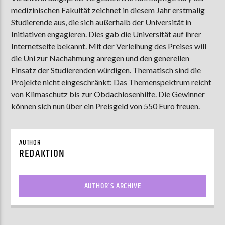
medizinischen Fakultät zeichnet in diesem Jahr erstmalig
Studierende aus, die sich außerhalb der Universität in
Initiativen engagieren. Dies gab die Universität auf ihrer
AKTUELLE SENDUNG
Internetseite bekannt. Mit der Verleihung des Preises will
MOEBIUS
die Uni zur Nachahmung anregen und den generellen
00:00
18:00
Einsatz der Studierenden würdigen. Thematisch sind die
Projekte nicht eingeschränkt: Das Themenspektrum reicht
von Klimaschutz bis zur Obdachlosenhilfe. Die Gewinner
können sich nun über ein Preisgeld von 550 Euro freuen.
ZU HÖREN IN
Münster
90,9 MHz
Steinfurt
103,9 MHz
AUTHOR
REDAKTION
AUTHOR'S ARCHIVE