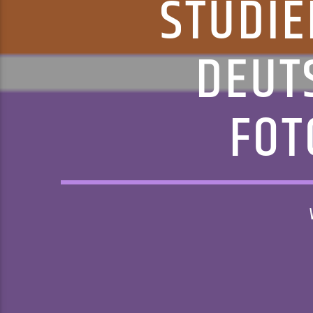
STUDI
DEUT
FOT