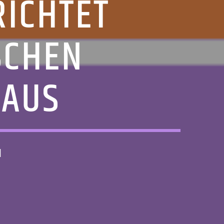
ICHTET
SCHEN
 AUS
1