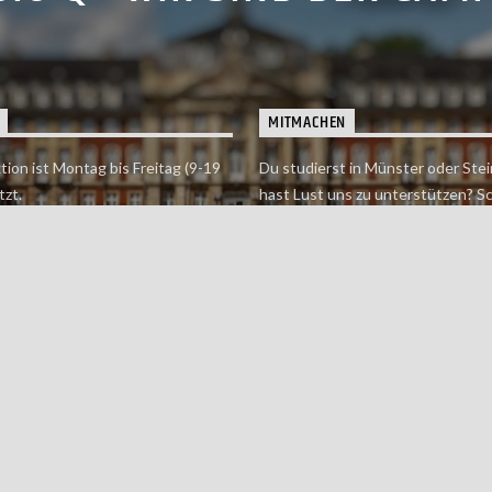
MITMACHEN
tion ist Montag bis Freitag (9-19
Du studierst in Münster oder Stei
tzt.
hast Lust uns zu unterstützen? S
 erreichst findet du hier.
einfach in der Redaktion vorbei o
dich bei uns.
Jetzt mitmachen