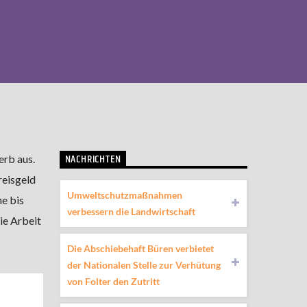
NACHRICHTEN
erb aus.
reisgeld
Umweltschutzmaßnahmen
ne bis
verbessern die Landwirtschaft
ie Arbeit
Die Abschiebehaft Büren verbietet
der Nationalen Stelle zur Verhütung
von Folter den Zutritt