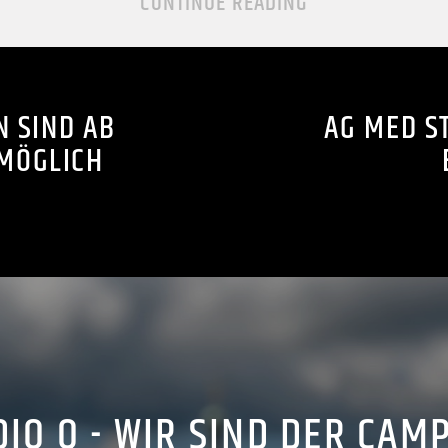
CONTINUE READING
 SIND AB
AG MED S
MÖGLICH
IO Q - WIR SIND DER CAM