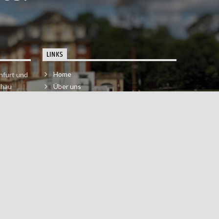
LINKS
Home
nfurt und
chau
Über uns
der melde
Impressum & Datenschutzerklärung