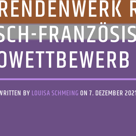
ERENDENWERK R
SCH-FRANZÖSI
OWETTBEWERB
WRITTEN BY
LOUISA SCHMEING
ON 7. DEZEMBER 202