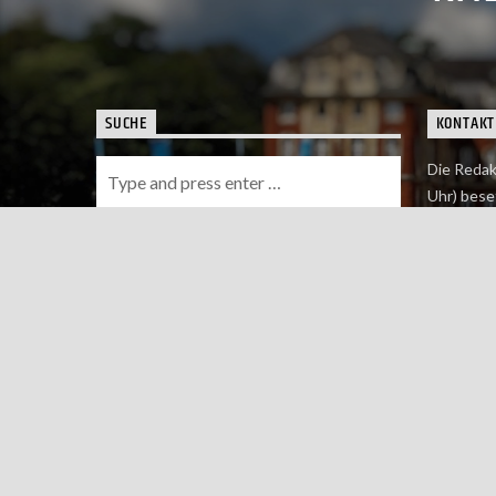
SUCHE
KONTAKT
Die Redak
Uhr) bese
Wie du uns