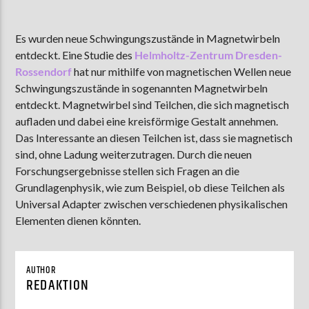
Es wurden neue Schwingungszustände in Magnetwirbeln
entdeckt. Eine Studie des
Helmholtz-Zentrum Dresden-
AKTUELLE SENDUNG
COFFEESHOP
Rossendorf
hat nur mithilfe von magnetischen Wellen neue
Schwingungszustände in sogenannten Magnetwirbeln
09:00
12:00
entdeckt. Magnetwirbel sind Teilchen, die sich magnetisch
aufladen und dabei eine kreisförmige Gestalt annehmen.
Das Interessante an diesen Teilchen ist, dass sie magnetisch
ZU HÖREN IN
Münster
90,9 MHz
Steinfurt
103,9 MHz
sind, ohne Ladung weiterzutragen. Durch die neuen
Forschungsergebnisse stellen sich Fragen an die
Grundlagenphysik, wie zum Beispiel, ob diese Teilchen als
Universal Adapter zwischen verschiedenen physikalischen
Elementen dienen könnten.
AUTHOR
REDAKTION