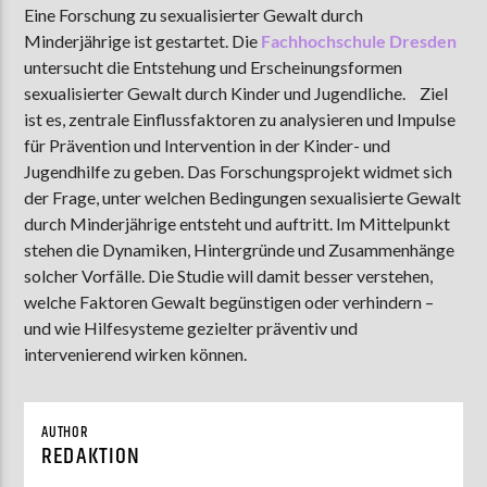
Eine Forschung zu sexualisierter Gewalt durch
Minderjährige ist gestartet. Die
Fachhochschule Dresden
untersucht die Entstehung und Erscheinungsformen
AKTUELLE SENDUNG
sexualisierter Gewalt durch Kinder und Jugendliche. Ziel
MOEBIUS
ist es, zentrale Einflussfaktoren zu analysieren und Impulse
für Prävention und Intervention in der Kinder- und
12:00
18:00
Jugendhilfe zu geben. Das Forschungsprojekt widmet sich
der Frage, unter welchen Bedingungen sexualisierte Gewalt
durch Minderjährige entsteht und auftritt. Im Mittelpunkt
ZU HÖREN IN
Münster
90,9 MHz
Steinfurt
103,9 MHz
stehen die Dynamiken, Hintergründe und Zusammenhänge
solcher Vorfälle. Die Studie will damit besser verstehen,
welche Faktoren Gewalt begünstigen oder verhindern –
und wie Hilfesysteme gezielter präventiv und
intervenierend wirken können.
AUTHOR
REDAKTION