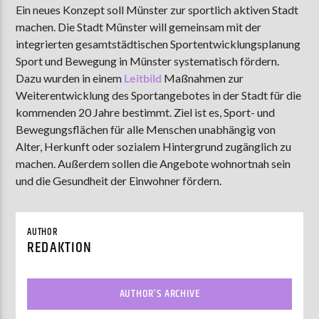
Ein neues Konzept soll Münster zur sportlich aktiven Stadt
machen. Die Stadt Münster will gemeinsam mit der
integrierten gesamtstädtischen Sportentwicklungsplanung
AKTUELLE SENDUNG
Sport und Bewegung in Münster systematisch fördern.
MOEBIUS
Dazu wurden in einem
Leitbild
Maßnahmen zur
Weiterentwicklung des Sportangebotes in der Stadt für die
12:00
24:00
kommenden 20 Jahre bestimmt. Ziel ist es, Sport- und
Bewegungsflächen für alle Menschen unabhängig von
Alter, Herkunft oder sozialem Hintergrund zugänglich zu
ZU HÖREN IN
Münster
90,9 MHz
Steinfurt
103,9 MHz
machen. Außerdem sollen die Angebote wohnortnah sein
und die Gesundheit der Einwohner fördern.
AUTHOR
REDAKTION
AUTHOR'S ARCHIVE