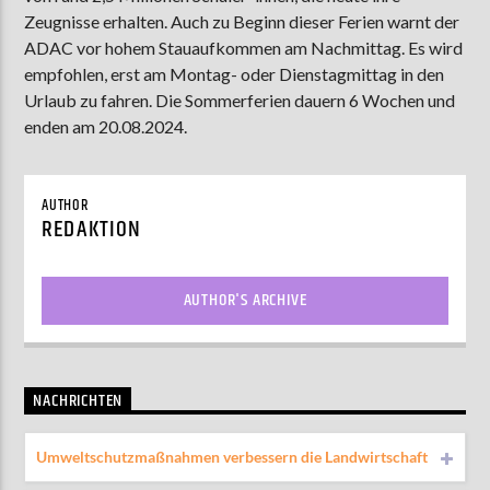
Zeugnisse erhalten. Auch zu Beginn dieser Ferien warnt der
ADAC vor hohem Stauaufkommen am Nachmittag. Es wird
empfohlen, erst am Montag- oder Dienstagmittag in den
AKTUELLE SENDUNG
Urlaub zu fahren. Die Sommerferien dauern 6 Wochen und
COFFEESHOP
enden am 20.08.2024.
09:00
12:00
AUTHOR
REDAKTION
ZU HÖREN IN
Münster
90,9 MHz
Steinfurt
103,9 MHz
AUTHOR'S ARCHIVE
NACHRICHTEN
Umweltschutzmaßnahmen verbessern die Landwirtschaft