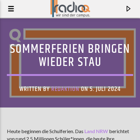
SOMMERFERIEN BRINGEN
WIEDER STAU
WRITTEN BY
REDAKTION
ON 5. JULI 2024
AKTUELLER TRACK
TALK TO ME, ZARA
Heute beginnen die Schulferien. Das
Land NRW
berichtet
ROBYN X ZARA LARSSON
von rund 2,5 Millionen Schüler*innen, die heute ihre