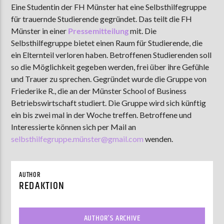
Eine Studentin der FH Münster hat eine Selbsthilfegruppe
für trauernde Studierende gegründet. Das teilt die FH
Münster in einer
Pressemitteilung
mit. Die
AKTUELLE SENDUNG
Selbsthilfegruppe bietet einen Raum für Studierende, die
MOEBIUS
ein Elternteil verloren haben. Betroffenen Studierenden soll
so die Möglichkeit gegeben werden, frei über ihre Gefühle
00:00
09:00
und Trauer zu sprechen. Gegründet wurde die Gruppe von
Friederike R., die an der Münster School of Business
Betriebswirtschaft studiert. Die Gruppe wird sich künftig
ZU HÖREN IN
Münster
90,9 MHz
Steinfurt
103,9 MHz
ein bis zwei mal in der Woche treffen. Betroffene und
Interessierte können sich per Mail an
selbsthilfegruppe.münster@gmail.com
wenden.
AUTHOR
REDAKTION
AUTHOR'S ARCHIVE