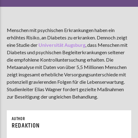
AKTUELLE SENDUNG
Menschen mit psychischen Erkrankungen haben ein
MOEBIUS
erhöhtes Risiko, an Diabetes zu erkranken. Dennoch zeigt
00:00
09:00
eine Studie der
Universität Augsburg
, dass Menschen mit
Diabetes und psychischen Begleiterkrankungen seltener
die empfohlene Kontrolluntersuchung erhalten. Die
ZU HÖREN IN
Münster
90,9 MHz
Metaanalyse mit Daten von über 5,5 Millionen Menschen
Steinfurt
103,9 MHz
zeigt insgesamt erhebliche Versorgungsunterschiede mit
potenziell gravierenden Folgen für die Lebenserwartung.
Studienleiter Elias Wagner fordert gezielte Maßnahmen
zur Beseitigung der ungleichen Behandlung.
AUTHOR
REDAKTION