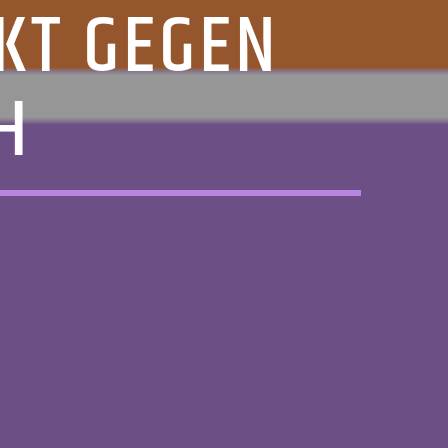
KT GEGEN
H