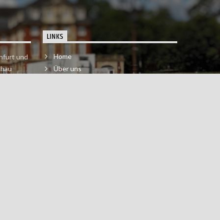
LINKS
Home
nfurt und
chau
Über uns
der melde
Impressum & Datenschutzerklärung