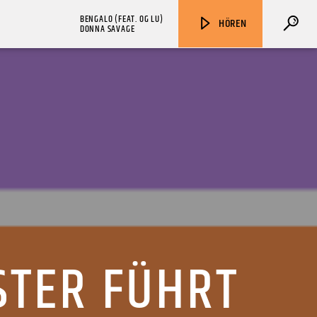
BENGALO (FEAT. OG LU)
HÖREN
DONNA SAVAGE
ZU HÖREN IN
Münster
90,9 MHz
Steinfurt
103,9 MHz
STER FÜHRT