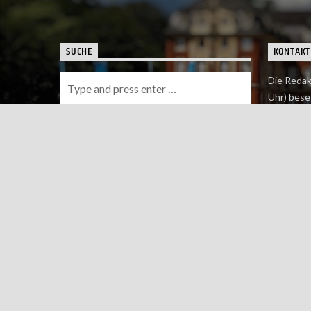
SUCHE
KONTAKT
Die Redak
Uhr) bese
Wie du uns