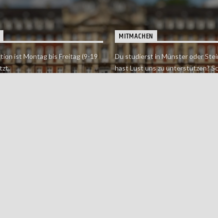
MITMACHEN
tion ist Montag bis Freitag (9-19
Du studierst in Münster oder Stei
tzt.
hast Lust uns zu unterstützen? S
 erreichst findet du hier.
einfach in der Redaktion vorbei o
dich bei uns.
Jetzt mitmachen