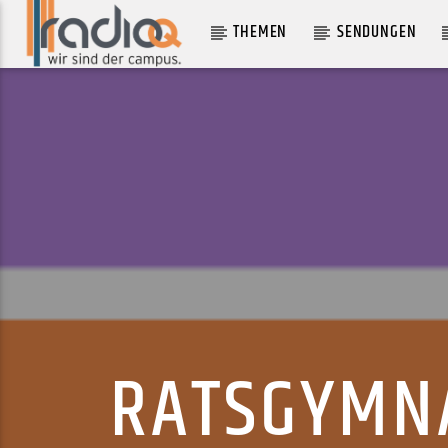
THEMEN
SENDUNGEN
AKTUELLER TRACK
BENGALO (FEAT. OG LU)
DONNA SAVAGE
RATSGYMNA