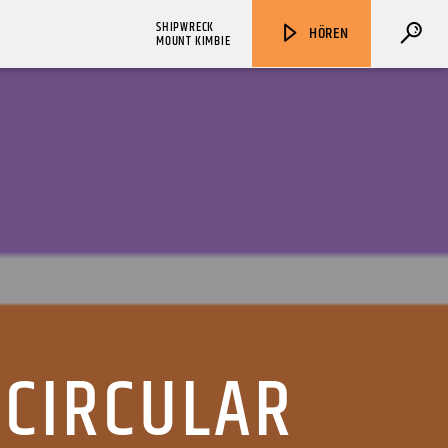
SHIPWRECK
HÖREN
MOUNT KIMBIE
ZU HÖREN IN
Münster
90,9 MHz
Steinfurt
103,9 MHz
“CIRCULAR