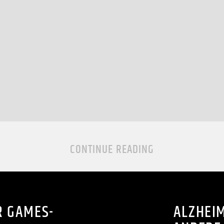
CONTINUE READING
R GAMES-
ALZHEI