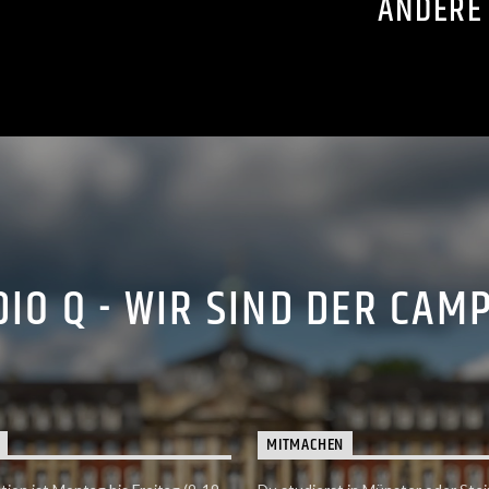
ANDERE
IO Q - WIR SIND DER CAM
MITMACHEN