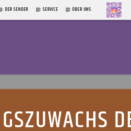
DER SENDER
SERVICE
ÜBER UNS
AKTUELLE SENDUNG
MOEBIUS
00:00
09:00
GSZUWACHS D