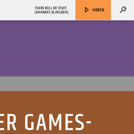
THERE WILL BE STUFF
HÖREN
JOHANNES KLINGEBIEL
ZU HÖREN IN
Münster
90,9 MHz
Steinfurt
103,9 MHz
ER GAMES-