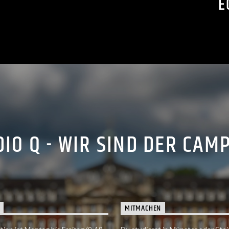
E
IO Q - WIR SIND DER CAM
MITMACHEN