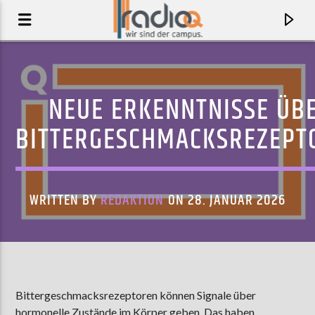
NEUE ERKENNTNISSE ÜB
BITTERGESCHMACKSREZEPT
WRITTEN BY
REDAKTION
ON 28. JANUAR 2026
AKTUELLER TRACK
BACK AROUND
Bittergeschmacksrezeptoren können Signale über
FEE VAN DEELEN
hormonelle Zustände im Körper geben. Das haben