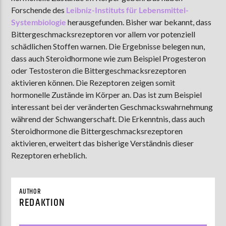
Forschende des
Leibniz-Instituts für Lebensmittel-
Systembiologie
herausgefunden. Bisher war bekannt, dass
Bittergeschmacksrezeptoren vor allem vor potenziell
AKTUELLE SENDUNG
schädlichen Stoffen warnen. Die Ergebnisse belegen nun,
MOEBIUS
dass auch Steroidhormone wie zum Beispiel Progesteron
00:00
09:00
oder Testosteron die Bittergeschmacksrezeptoren
aktivieren können. Die Rezeptoren zeigen somit
hormonelle Zustände im Körper an. Das ist zum Beispiel
interessant bei der veränderten Geschmackswahrnehmung
ZU HÖREN IN
Münster
90,9 MHz
Steinfurt
103,9 MHz
während der Schwangerschaft. Die Erkenntnis, dass auch
Steroidhormone die Bittergeschmacksrezeptoren
aktivieren, erweitert das bisherige Verständnis dieser
Rezeptoren erheblich.
AUTHOR
REDAKTION