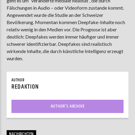
geht es um “veränderte mediale Realität”, die durch
Fälschungen in Audio – oder Videoform zustande kommt.
Angewendet wurde die Studie an der Schweizer
Bevölkerung. Momentan kommen Deepfake-Inhalte noch
AKTUELLE SENDUNG
relativ wenig in den Medien vor. Die Prognose ist aber
MOEBIUS
deutlich: Deepfakes werden immer häufiger und immer
00:00
18:00
schwerer identifizierbar. Deepfakes sind realistisch
wirkende Inhalte, die durch künstliche Intelligenz erzeugt
wurden.
ZU HÖREN IN
Münster
90,9 MHz
Steinfurt
103,9 MHz
AUTHOR
REDAKTION
AUTHOR'S ARCHIVE
NACHRICHTEN