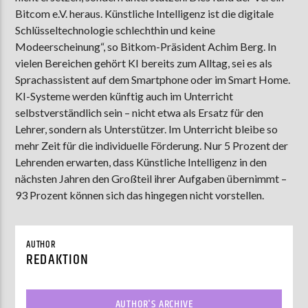
Bitcom e.V. heraus. Künstliche Intelligenz ist die digitale
Schlüsseltechnologie schlechthin und keine
Modeerscheinung“, so Bitkom-Präsident Achim Berg. In
AKTUELLE SENDUNG
vielen Bereichen gehört KI bereits zum Alltag, sei es als
MOEBIUS
Sprachassistent auf dem Smartphone oder im Smart Home.
00:00
09:00
KI-Systeme werden künftig auch im Unterricht
selbstverständlich sein – nicht etwa als Ersatz für den
Lehrer, sondern als Unterstützer. Im Unterricht bleibe so
mehr Zeit für die individuelle Förderung. Nur 5 Prozent der
ZU HÖREN IN
Münster
90,9 MHz
Steinfurt
103,9 MHz
Lehrenden erwarten, dass Künstliche Intelligenz in den
nächsten Jahren den Großteil ihrer Aufgaben übernimmt –
93 Prozent können sich das hingegen nicht vorstellen.
AUTHOR
REDAKTION
AUTHOR'S ARCHIVE