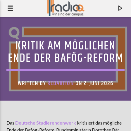
KRITIK AM MÖGLICHEN
ENDE DER BAFÖG-REFORM
WRITTEN BY
REDAKTION
ON 2. JUNI 2026
AKTUELLER TRACK
JUNEBUG!
Das
Deutsche Studierendenwerk
kritisiert das mögliche
GAYLE
Ende der Bafög-Reform. Bundesministerin Dorothee Bär