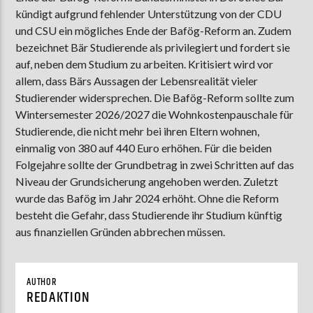
kündigt aufgrund fehlender Unterstützung von der CDU
und CSU ein mögliches Ende der Bafög-Reform an. Zudem
bezeichnet Bär Studierende als privilegiert und fordert sie
AKTUELLE SENDUNG
auf, neben dem Studium zu arbeiten. Kritisiert wird vor
MOEBIUS
allem, dass Bärs Aussagen der Lebensrealität vieler
12:00
18:00
Studierender widersprechen. Die Bafög-Reform sollte zum
Wintersemester 2026/2027 die Wohnkostenpauschale für
Studierende, die nicht mehr bei ihren Eltern wohnen,
einmalig von 380 auf 440 Euro erhöhen. Für die beiden
ZU HÖREN IN
Münster
90,9 MHz
Steinfurt
103,9 MHz
Folgejahre sollte der Grundbetrag in zwei Schritten auf das
Niveau der Grundsicherung angehoben werden. Zuletzt
wurde das Bafög im Jahr 2024 erhöht. Ohne die Reform
besteht die Gefahr, dass Studierende ihr Studium künftig
aus finanziellen Gründen abbrechen müssen.
AUTHOR
REDAKTION