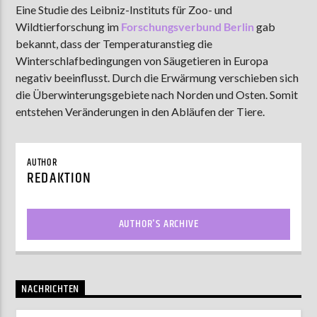
Eine Studie des Leibniz-Instituts für Zoo- und
Wildtierforschung im
Forschungsverbund Berlin
gab
bekannt, dass der Temperaturanstieg die
AKTUELLE SENDUNG
Winterschlafbedingungen von Säugetieren in Europa
MOEBIUS
negativ beeinflusst. Durch die Erwärmung verschieben sich
die Überwinterungsgebiete nach Norden und Osten. Somit
12:00
18:00
entstehen Veränderungen in den Abläufen der Tiere.
ZU HÖREN IN
Münster
90,9 MHz
Steinfurt
103,9 MHz
AUTHOR
REDAKTION
AUTHOR'S ARCHIVE
NACHRICHTEN