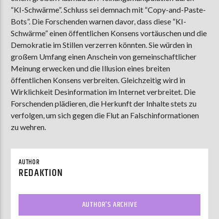
“KI-Schwärme”. Schluss sei demnach mit “Copy-and-Paste-
Bots”. Die Forschenden warnen davor, dass diese “KI-
Schwärme” einen öffentlichen Konsens vortäuschen und die
AKTUELLE SENDUNG
Demokratie im Stillen verzerren könnten. Sie würden in
COFFEESHOP
großem Umfang einen Anschein von gemeinschaftlicher
09:00
12:00
Meinung erwecken und die Illusion eines breiten
öffentlichen Konsens verbreiten. Gleichzeitig wird in
Wirklichkeit Desinformation im Internet verbreitet. Die
Forschenden plädieren, die Herkunft der Inhalte stets zu
ZU HÖREN IN
Münster
90,9 MHz
Steinfurt
103,9 MHz
verfolgen, um sich gegen die Flut an Falschinformationen
zu wehren.
AUTHOR
REDAKTION
AUTHOR'S ARCHIVE