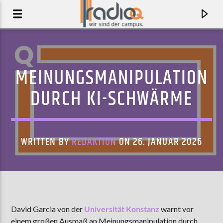
MEINUNGSMANIPULATION
DURCH KI-SCHWÄRME
WRITTEN BY
REDAKTION
ON 26. JANUAR 2026
AKTUELLER TRACK
BOND GIRL
David Garcia von der
Universität Konstanz
warnt vor
JOHN GLACIER
einem großen Ausmaß an Meinungsmanipulation durch