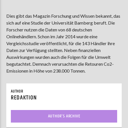
Dies gibt das Magazin Forschung und Wissen bekannt, das
sich auf eine Studie der Universität Bamberg beruft. Die
AKTUELLE SENDUNG
MOEBIUS
Forscher nutzen die Daten von 68 deutschen
Onlinehändlern. Schon im Jahr 2014 wurde eine
12:00
18:00
Vergleichsstudie veröffentlicht, für die 143 Händler ihre
Daten zur Verfügung stellten. Neben finanziellen
Auswirkungen wurden auch die Folgen für die Umwelt
ZU HÖREN IN
Münster
90,9 MHz
Steinfurt
103,9 MHz
begutachtet. Demnach verursachten die Retouren Co2-
Emissionen in Höhe von 238.000 Tonnen.
AUTHOR
REDAKTION
AUTHOR'S ARCHIVE