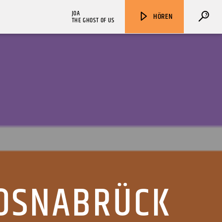
JOA
HÖREN
THE GHOST OF US
ZU HÖREN IN
Münster
90,9 MHz
Steinfurt
103,9 MHz
 OSNABRÜCK