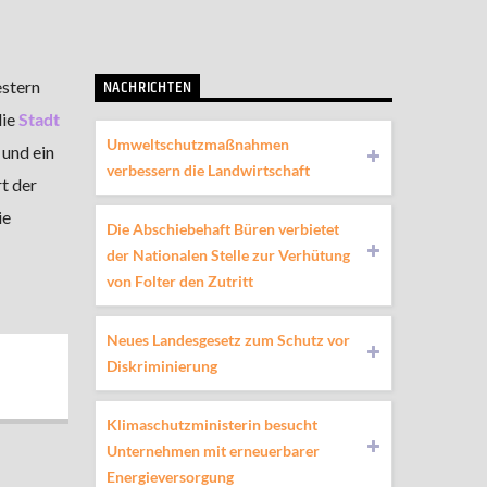
NACHRICHTEN
estern
die
Stadt
Umweltschutzmaßnahmen
 und ein
verbessern die Landwirtschaft
t der
ie
Die Abschiebehaft Büren verbietet
der Nationalen Stelle zur Verhütung
von Folter den Zutritt
Neues Landesgesetz zum Schutz vor
Diskriminierung
Klimaschutzministerin besucht
Unternehmen mit erneuerbarer
Energieversorgung