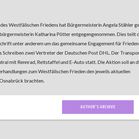
 des Westfälischen Friedens hat Bürgermeisterin Angela Stähler g
ürgermeisterin Katharina Pötter entgegengenommen. Dies teilt 
er Schrift unter anderem um das gemeinsame Engagement für Frieden
 Schreiben zwei Vertreter der Deutschen Post DHL. Der Transpor
l mit Rennrad, Reitstaffel und E-Auto statt. Die Aktion soll an d
Verhandlungen zum Westfälischen Frieden den jeweils aktuellen
 Osnabrück brachten.
AUTHOR'S ARCHIVE