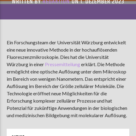
WRITTEN BY
REDAKTION
ON 1. DEZEMBER 2023
AKTUELLE SENDUNG
MOEBIUS
00:00
18:00
Ein Forschungsteam der Universität Würzburg entwickelt
eine neue innovative Methode in der hochauflösenden
Fluoreszenzmikroskopie. Dies hat die Universität
Würzburg in einer
Pressemitteilung
erklärt. Die Methode
ZU HÖREN IN
Münster
90,9 MHz
Steinfurt
103,9 MHz
ermöglicht eine optische Auflösung unter dem Mikroskop
im Bereich von wenigen Nanometern. Das entspricht einer
Auflösung im Bereich der Größe zellulärer Moleküle. Die
Technologie eröffnet neue Möglichkeiten für die
Erforschung komplexer zellulärer Prozesse und hat
Potenzial für zukünftige Anwendungen in der biologischen
und medizinischen Bildgebung mit molekularer Auflösung.