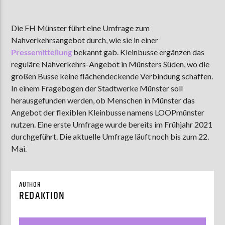
Die FH Münster führt eine Umfrage zum
Nahverkehrsangebot durch, wie sie in einer
AKTUELLE SENDUNG
MOEBIUS
Pressemitteilung
bekannt gab.
Kleinbusse ergänzen das
reguläre Nahverkehrs-Angebot in Münsters Süden, wo die
00:00
09:00
großen Busse keine flächendeckende Verbindung schaffen.
In einem Fragebogen der Stadtwerke Münster soll
herausgefunden werden, ob Menschen in Münster das
ZU HÖREN IN
Münster
90,9 MHz
Steinfurt
103,9 MHz
Angebot der flexiblen Kleinbusse namens LOOPmünster
nutzen. Eine erste Umfrage wurde bereits im Frühjahr 2021
durchgeführt. Die aktuelle Umfrage läuft noch bis zum 22.
Mai.
AUTHOR
REDAKTION