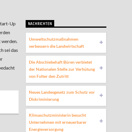
NACHRICHTEN
Start-Up
erden
Umweltschutzmaßnahmen
t werden.
verbessern die Landwirtschaft
h sei das
er
Die Abschiebehaft Büren verbietet
 bedacht
der Nationalen Stelle zur Verhütung
von Folter den Zutritt
Neues Landesgesetz zum Schutz vor
Diskriminierung
Klimaschutzministerin besucht
Unternehmen mit erneuerbarer
Energieversorgung