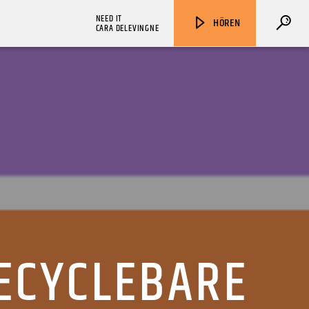
NEED IT
HÖREN
CARA DELEVINGNE
ZU HÖREN IN
Münster
90,9 MHz
Steinfurt
103,9 MHz
ECYCLEBARE