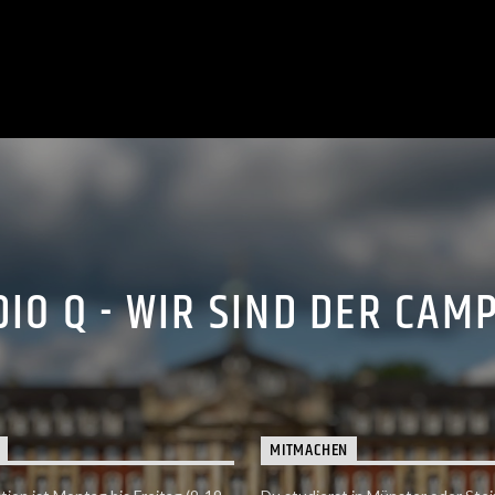
IO Q - WIR SIND DER CAM
MITMACHEN