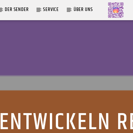
DER SENDER
SERVICE
ÜBER UNS
AKTUELLE SENDUNG
MOEBIUS
12:00
18:00
 ENTWICKELN R