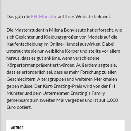
Das gab die
FH-Münster
auf ihrer Website bekannt.
AKTUELLE SENDUNG
Die Masterstudentin Milena Bonvissuto hat erforscht, wie
MOEBIUS
sich Gesichter und Kleidungsgrößen von Models auf die
00:00
09:00
Kaufentscheidung im Online-Handel auswirken. Dabei
untersuchte sie nur weibliche Körper und stellte vor allem
heraus, dass es gut ankäme, wenn verschiedene
ZU HÖREN IN
Münster
90,9 MHz
Steinfurt
103,9 MHz
Körperformen präsentiert würden. Außerdem sagte sie,
dass es erforderlich sei, dass es mehr Forschung zu allen
Geschlechtern, Altersgruppen und weiteren Merkmalen
geben müsse. Der Kurt-Ernsting-Preis wird von der FH
Münster und dem Unternehmen Ernsting`s Family
gemeinsam zum zweiten Mal vergeben und ist auf 1.000
Euro dotiert.
AUTHOR