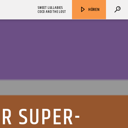
SWEET LULLABIES
HÖREN
COCO AND THE LOST
ZU HÖREN IN
Münster
90,9 MHz
Steinfurt
103,9 MHz
R SUPER-