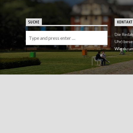
SUCHE
KONTAKT
Die Redak
Uhr) bese
Wie du uns