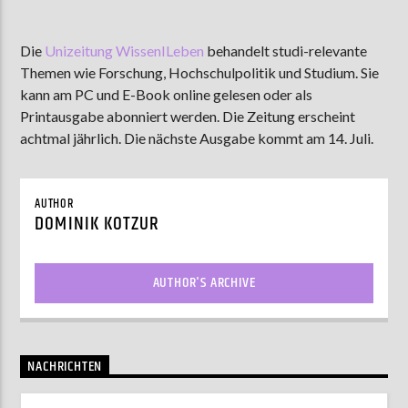
Die
Unizeitung WissenILeben
behandelt studi-relevante
Themen wie Forschung, Hochschulpolitik und Studium. Sie
AKTUELLE SENDUNG
MOEBIUS
kann am PC und E-Book online gelesen oder als
Printausgabe abonniert werden. Die Zeitung erscheint
00:00
09:00
achtmal jährlich. Die nächste Ausgabe kommt am 14. Juli.
ZU HÖREN IN
Münster
90,9 MHz
Steinfurt
103,9 MHz
AUTHOR
DOMINIK KOTZUR
AUTHOR'S ARCHIVE
NACHRICHTEN