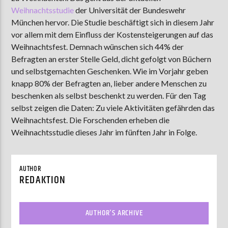
Weihnachtsstudie
der Universität der Bundeswehr
München hervor. Die Studie beschäftigt sich in diesem Jahr
vor allem mit dem Einfluss der Kostensteigerungen auf das
AKTUELLE SENDUNG
Weihnachtsfest. Demnach wünschen sich 44% der
MOEBIUS
Befragten an erster Stelle Geld, dicht gefolgt von Büchern
12:00
18:00
und selbstgemachten Geschenken. Wie im Vorjahr geben
knapp 80% der Befragten an, lieber andere Menschen zu
beschenken als selbst beschenkt zu werden. Für den Tag
selbst zeigen die Daten: Zu viele Aktivitäten gefährden das
ZU HÖREN IN
Münster
90,9 MHz
Steinfurt
103,9 MHz
Weihnachtsfest. Die Forschenden erheben die
Weihnachtsstudie dieses Jahr im fünften Jahr in Folge.
AUTHOR
REDAKTION
AUTHOR'S ARCHIVE