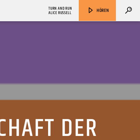
TURN AND RUN
HÖREN
ALICE RUSSELL
ZU HÖREN IN
Münster
90,9 MHz
Steinfurt
103,9 MHz
CHAFT DER