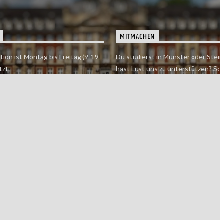
MITMACHEN
tion ist Montag bis Freitag (9-19
Du studierst in Münster oder Stei
tzt.
hast Lust uns zu unterstützen? S
 erreichst findet du hier.
einfach in der Redaktion vorbei o
dich bei uns.
Jetzt mitmachen