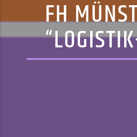
FH MÜNST
“LOGISTI