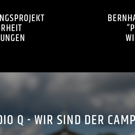
NGSPROJEKT
BERNH
RHEIT
“
TUNGEN
WI
IO Q - WIR SIND DER CAM