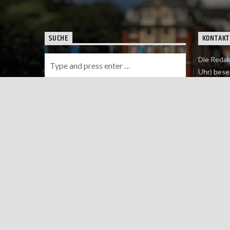
SUCHE
KONTAKT
Die Redak
Uhr) bese
Wie du uns