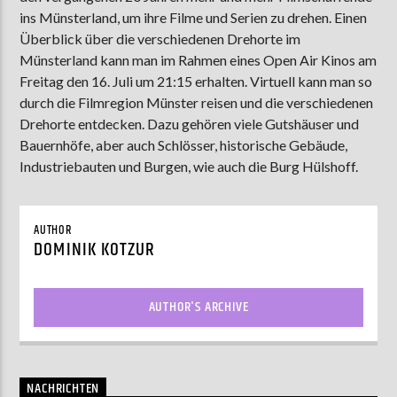
ins Münsterland, um ihre Filme und Serien zu drehen. Einen
Überblick über die verschiedenen Drehorte im
Münsterland kann man im Rahmen eines Open Air Kinos am
AKTUELLE SENDUNG
Freitag den 16. Juli um 21:15 erhalten. Virtuell kann man so
MOEBIUS
durch die Filmregion Münster reisen und die verschiedenen
00:00
18:00
Drehorte entdecken. Dazu gehören viele Gutshäuser und
Bauernhöfe, aber auch Schlösser, historische Gebäude,
Industriebauten und Burgen, wie auch die Burg Hülshoff.
ZU HÖREN IN
Münster
90,9 MHz
Steinfurt
103,9 MHz
AUTHOR
DOMINIK KOTZUR
AUTHOR'S ARCHIVE
NACHRICHTEN