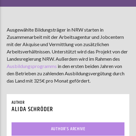
AKTUELLE SENDUNG
Ausgewählte Bildungsträger in NRW starten in
MOEBIUS
Zusammenarbeit mit der Arbeitsagentur und Jobcentern
00:00
09:00
mit der Akquise und Vermittlung von zusätzlichen
Arbeitsverhältnissen. Unterstützt wird das Projekt von der
Landesregierung NRW. Außerdem wird im Rahmen des
ZU HÖREN IN
Münster
90,9 MHz
Ausbildungsprogramms
in den ersten beiden Jahren von
Steinfurt
103,9 MHz
den Betrieben zu zahlenden Ausbildungsvergütung durch
das Land mit 325€ pro Monat gefördert.
AUTHOR
ALIDA SCHRÖDER
AUTHOR'S ARCHIVE