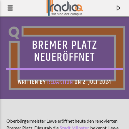
BREMER PLATZ
NEUERÖFFNET
WRITTEN BY
REDAKTION
ON 2. JULI 2024
AKTUELLER TRACK
BENGALO (FEAT. OG LU)
Oberbürgermeister Lewe eröffnet heute den renovierten
DONNA SAVAGE
Bremer Platz. Dies gab die
Stadt Münster
bekannt. Lewe