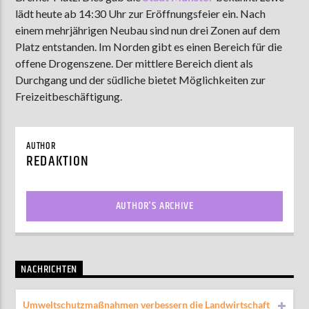
lädt heute ab 14:30 Uhr zur Eröffnungsfeier ein. Nach
einem mehrjährigen Neubau sind nun drei Zonen auf dem
Platz entstanden. Im Norden gibt es einen Bereich für die
AKTUELLE SENDUNG
offene Drogenszene. Der mittlere Bereich dient als
MOEBIUS
Durchgang und der südliche bietet Möglichkeiten zur
00:00
09:00
Freizeitbeschäftigung.
AUTHOR
ZU HÖREN IN
Münster
90,9 MHz
Steinfurt
103,9 MHz
REDAKTION
AUTHOR'S ARCHIVE
NACHRICHTEN
Umweltschutzmaßnahmen verbessern die Landwirtschaft