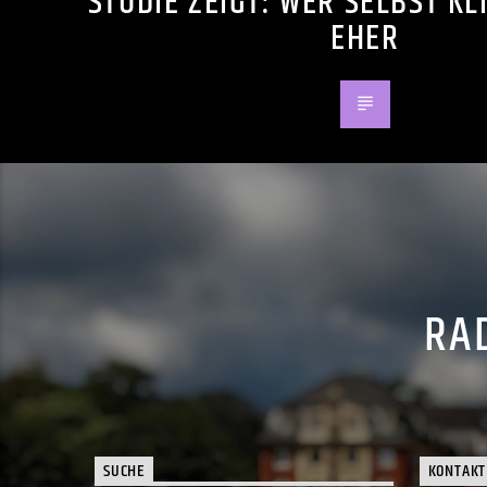
STUDIE ZEIGT: WER SELBST KL
EHER
RAD
SUCHE
KONTAKT