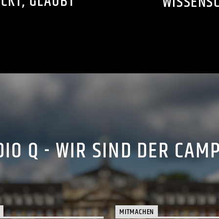
ICKT, GLAUBT
WISSENS
IO Q - WIR SIND DER CAM
MITMACHEN