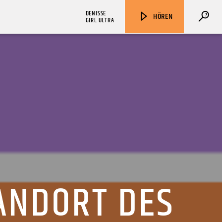
DENISSE
HÖREN
GIRL ULTRA
ZU HÖREN IN
Münster
90,9 MHz
Steinfurt
103,9 MHz
ANDORT DES