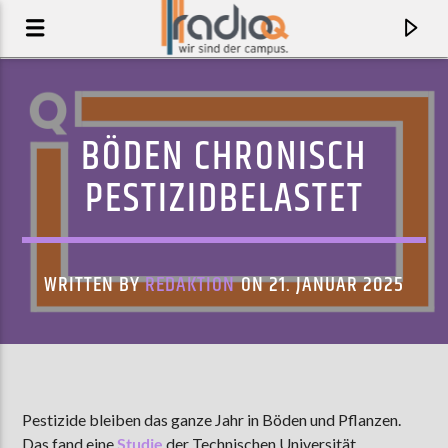
BÖDEN CHRONISCH
PESTIZIDBELASTET
WRITTEN BY
REDAKTION
ON 21. JANUAR 2025
AKTUELLER TRACK
LE VILLAGE
Pestizide bleiben das ganze Jahr in Böden und Pflanzen.
POMME
Das fand eine
Studie
der Technischen Universität