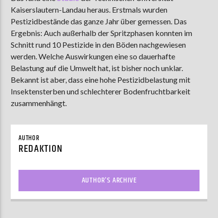
Kaiserslautern-Landau heraus. Erstmals wurden
Pestizidbestände das ganze Jahr über gemessen. Das
Ergebnis: Auch außerhalb der Spritzphasen konnten im
AKTUELLE SENDUNG
Schnitt rund 10 Pestizide in den Böden nachgewiesen
MOEBIUS
werden. Welche Auswirkungen eine so dauerhafte
12:00
18:00
Belastung auf die Umwelt hat, ist bisher noch unklar.
Bekannt ist aber, dass eine hohe Pestizidbelastung mit
Insektensterben und schlechterer Bodenfruchtbarkeit
zusammenhängt.
ZU HÖREN IN
Münster
90,9 MHz
Steinfurt
103,9 MHz
AUTHOR
REDAKTION
AUTHOR'S ARCHIVE