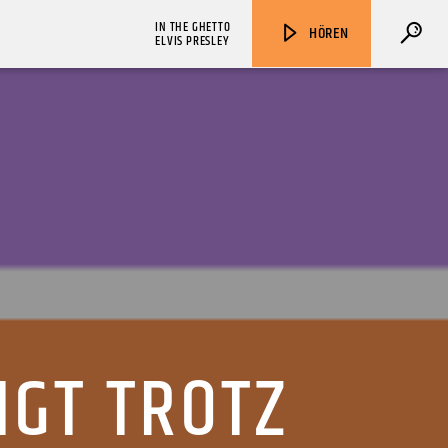
IN THE GHETTO
HÖREN
ELVIS PRESLEY
ZU HÖREN IN
Münster
90,9 MHz
Steinfurt
103,9 MHz
IGT TROTZ