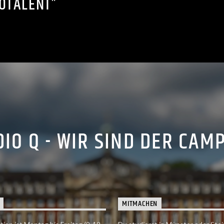
OTALENT”
IO Q - WIR SIND DER CAM
MITMACHEN