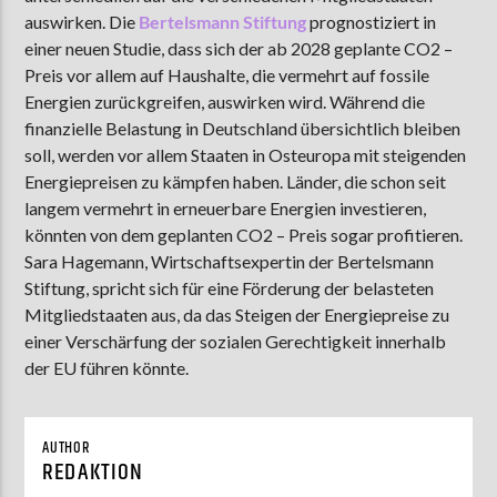
auswirken. Die
Bertelsmann Stiftung
prognostiziert in
einer neuen Studie, dass sich der ab 2028 geplante CO2 –
Preis vor allem auf Haushalte, die vermehrt auf fossile
AKTUELLE SENDUNG
Energien zurückgreifen, auswirken wird. Während die
LIVE VON DER AUSZÄHLUNG
finanzielle Belastung in Deutschland übersichtlich bleiben
09:00
12:00
soll, werden vor allem Staaten in Osteuropa mit steigenden
Energiepreisen zu kämpfen haben. Länder, die schon seit
langem vermehrt in erneuerbare Energien investieren,
könnten von dem geplanten CO2 – Preis sogar profitieren.
ZU HÖREN IN
Münster
90,9 MHz
Steinfurt
103,9 MHz
Sara Hagemann, Wirtschaftsexpertin der Bertelsmann
Stiftung, spricht sich für eine Förderung der belasteten
Mitgliedstaaten aus, da das Steigen der Energiepreise zu
einer Verschärfung der sozialen Gerechtigkeit innerhalb
der EU führen könnte.
AUTHOR
REDAKTION