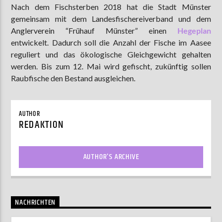
Nach dem Fischsterben 2018 hat die Stadt Münster
gemeinsam mit dem Landesfischereiverband und dem
Anglerverein “Frühauf Münster” einen
Hegeplan
AKTUELLE SENDUNG
entwickelt. Dadurch soll die Anzahl der Fische im Aasee
MOEBIUS
reguliert und das ökologische Gleichgewicht gehalten
werden. Bis zum 12. Mai wird gefischt, zukünftig sollen
19:00
24:00
Raubfische den Bestand ausgleichen.
ZU HÖREN IN
Münster
90,9 MHz
Steinfurt
103,9 MHz
AUTHOR
REDAKTION
AUTHOR'S ARCHIVE
NACHRICHTEN