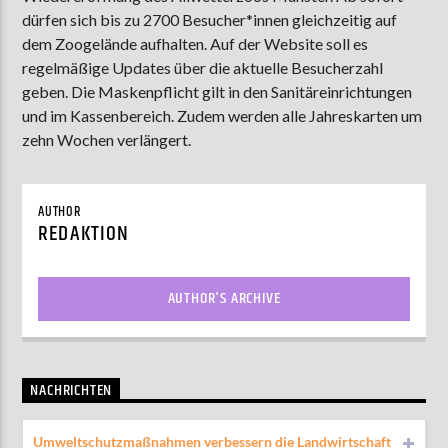
dürfen sich bis zu 2700 Besucher*innen gleichzeitig auf
dem Zoogelände aufhalten. Auf der Website soll es
regelmäßige Updates über die aktuelle Besucherzahl
AKTUELLE SENDUNG
geben. Die Maskenpflicht gilt in den Sanitäreinrichtungen
MOEBIUS
und im Kassenbereich. Zudem werden alle Jahreskarten um
12:00
18:00
zehn Wochen verlängert.
AUTHOR
ZU HÖREN IN
Münster
90,9 MHz
Steinfurt
103,9 MHz
REDAKTION
AUTHOR'S ARCHIVE
NACHRICHTEN
Umweltschutzmaßnahmen verbessern die Landwirtschaft