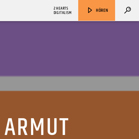
2 HEARTS
HÖREN
DIGITALISM
ZU HÖREN IN
Münster
90,9 MHz
Steinfurt
103,9 MHz
N ARMUT