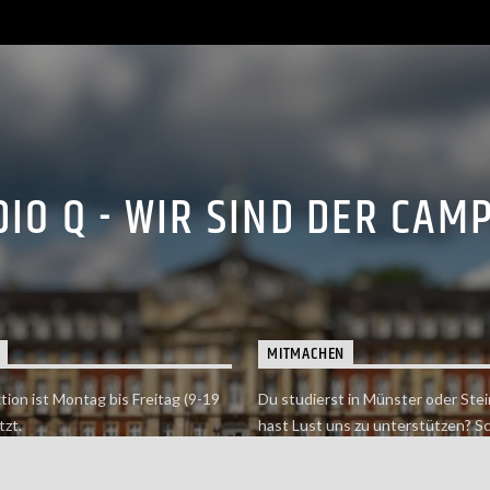
IO Q - WIR SIND DER CAM
MITMACHEN
tion ist Montag bis Freitag (9-19
Du studierst in Münster oder Stei
tzt.
hast Lust uns zu unterstützen? S
 erreichst findet du hier.
einfach in der Redaktion vorbei o
dich bei uns.