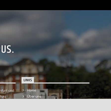
PUS.
LINKS
Home
nfurt und
chau
Über uns
der melde
Impressum & Datenschutzerklärung