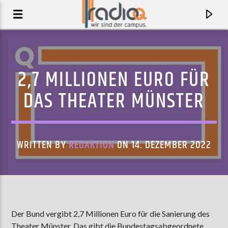
2,7 MILLIONEN EURO FÜR
DAS THEATER MÜNSTER
WRITTEN BY
REDAKTION
ON 14. DEZEMBER 2022
AKTUELLER TRACK
AFRICA CALLING
Der Bund vergibt 2,7 Millionen Euro für die Sanierung des
BEVERLY GLENN-COPELAND
Theater Münster. Das gibt die Bundestagsabgeordnete