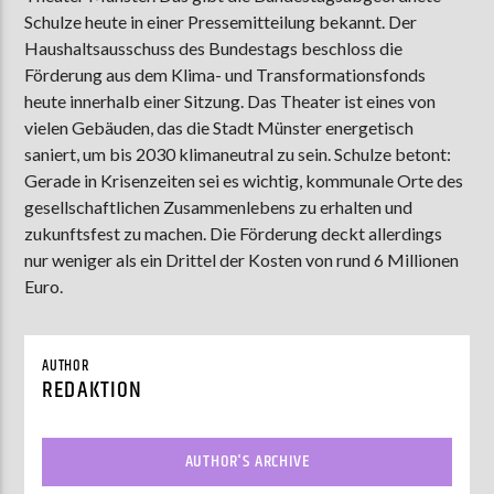
Schulze heute in einer Pressemitteilung bekannt. Der
Haushaltsausschuss des Bundestags beschloss die
Förderung aus dem Klima- und Transformationsfonds
AKTUELLE SENDUNG
heute innerhalb einer Sitzung. Das Theater ist eines von
MOEBIUS
vielen Gebäuden, das die Stadt Münster energetisch
12:00
24:00
saniert, um bis 2030 klimaneutral zu sein. Schulze betont:
Gerade in Krisenzeiten sei es wichtig, kommunale Orte des
gesellschaftlichen Zusammenlebens zu erhalten und
zukunftsfest zu machen. Die Förderung deckt allerdings
ZU HÖREN IN
Münster
90,9 MHz
Steinfurt
103,9 MHz
nur weniger als ein Drittel der Kosten von rund 6 Millionen
Euro.
AUTHOR
REDAKTION
AUTHOR'S ARCHIVE