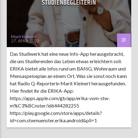
STUDIENBEGLEITERIN
AKTUELLE SENDUNG
MOEBIUS
Marit Kleinert
27. APRIL 2023
19:00
24:00
Das Studiwerk hat eine neue Info-App herausgebracht,
die uns Studierenden das Leben etwas erleichtern soll.
ZU HÖREN IN
Münster
90,9 MHz
Steinfurt
103,9 MHz
ERIKA bietet alle Infos rund um BAföG, Wohnraum und
Mensaspeiseplan an einem Ort. Was sie sonst noch kann
hat Radio Q-Reporterin Marit Kleinert herausgefunden.
Hier findet ihr die ERIKA-App:
https://apps.apple.com/gb/app/erika-vom-stw-
m%C3%BCnster/id6444282255
https://play.google.com/store/apps/details?
id=com.stwmuenster.erika.android&pli=1