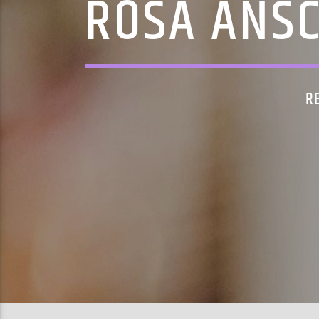
ROSA ANS
R