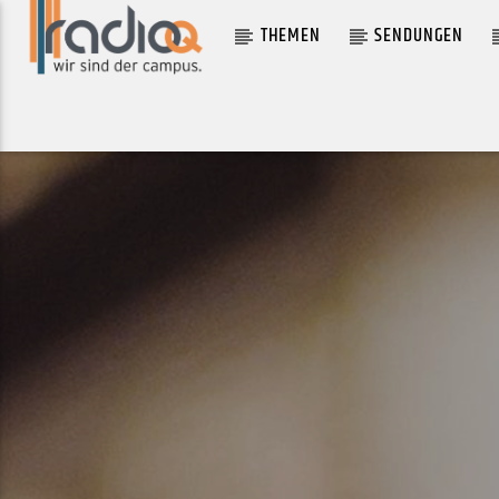
THEMEN
SENDUNGEN
AKTUELLER TRACK
GGMK
LENGE, DOMINIK HARTZ, NINO, FRANK LOTION