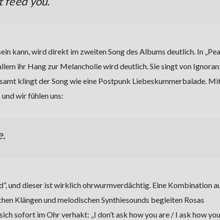
t feed you.
n kann, wird direkt im zweiten Song des Albums deutlich. In „Pe
allem ihr Hang zur Melancholie wird deutlich. Sie singt von Ignoran
gesamt klingt der Song wie eine Postpunk Liebeskummerbalade. Mi
 und wir fühlen uns:
e.
d”, und dieser ist wirklich ohrwurmverdächtig. Eine Kombination a
schen Klängen und melodischen Synthiesounds begleiten Rosas
ch sofort im Ohr verhakt: „I don’t ask how you are / I ask how yo