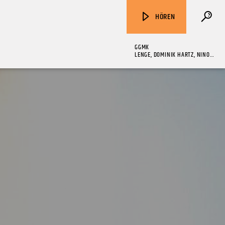
HÖREN
GGMK
LENGE, DOMINIK HARTZ, NINO,
FRANK LOTION
ZU HÖREN IN
Münster
90,9 MHz
Steinfurt
103,9 MHz