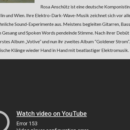
Rosa Anschütz ist eine deutsche Komponistin
erlin und Wien. Ihre Elektro-Dark-Wave-Musik zeichnet sich vor al
nliche Sound-Experimente aus. Meistens begleiten Gitarren, Bas
en Gesang und Spoken Words pendelnde Stimme. Nach ihrer Debüt
r erstes Album „Votive” und nun ihr zweites Album “Goldener Strom”
sche Klänge wieder Hand in Hand mit beatlastiger Elektromusik.