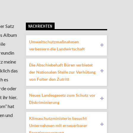
NACHRICHTEN
ser Satz
es Album
Umweltschutzmaßnahmen
ile
verbessern die Landwirtschaft
Freundin
tz meine
Die Abschiebehaft Büren verbietet
klich das
der Nationalen Stelle zur Verhütung
von Folter den Zutritt
ch es
rde oder
Neues Landesgesetz zum Schutz vor
ihr hier.
Diskriminierung
rom” hat
en und
Klimaschutzministerin besucht
Unternehmen mit erneuerbarer
Energieversorgung