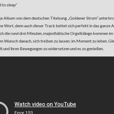
ed to sleep”
ige Album von dem deutschen Titelsong „Goldener Strom” unterbr
che Wort, denn auch dieser Track bettet sich perfekt in das ganze A
rch die rund drei Minuten, majesthätische Orgelklänge kommen im 
m Wunsch danach, sich treiben zu lassen; im Moment zu leben. Gle
lt und ihren Bewegungen zu widersetzen und es zu genießen.