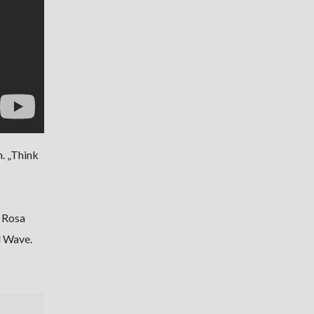
. „Think
. Rosa
d Wave.