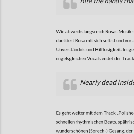
Bite the hands tha
Wie abwechslungsreich Rosas Musik sei
duettiert Rosa mit sich selbst und vor 
Unverständnis und Hilflosigkeit. Ins
engelsgleichen Vocals endet der Track
Nearly dead insid
Es geht weiter mit dem Track „Polishe
schnellen rhythmischen Beats, spähri
wunderschönen (Sprech-) Gesang, der si