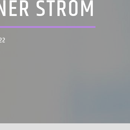
NER STROM
22