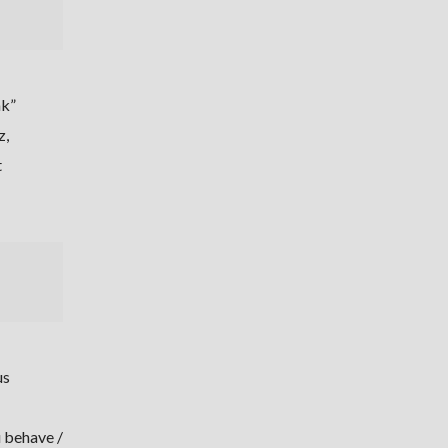
ak”
z,
t
us
u behave /