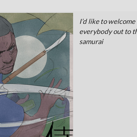
I’d like to welcome
everybody out to t
samurai