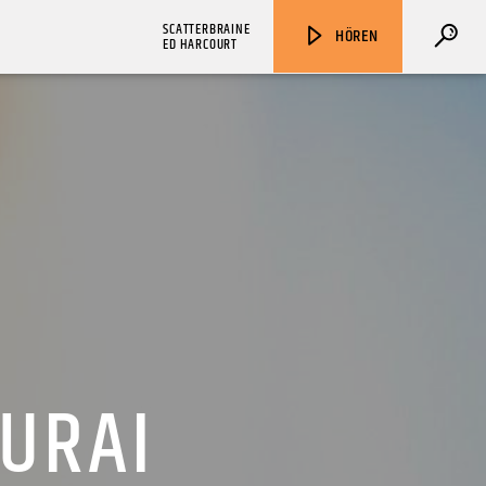
SCATTERBRAINE
HÖREN
ED HARCOURT
ZU HÖREN IN
Münster
90,9 MHz
Steinfurt
103,9 MHz
MURAI