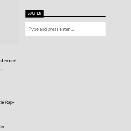
SUCHEN
rsten und
i-
tle Rap-
der