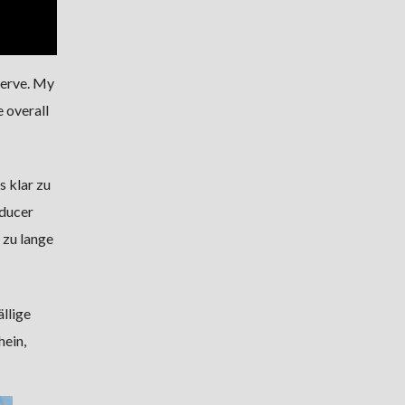
serve. My
e overall
s klar zu
ducer
 zu lange
llige
ein,