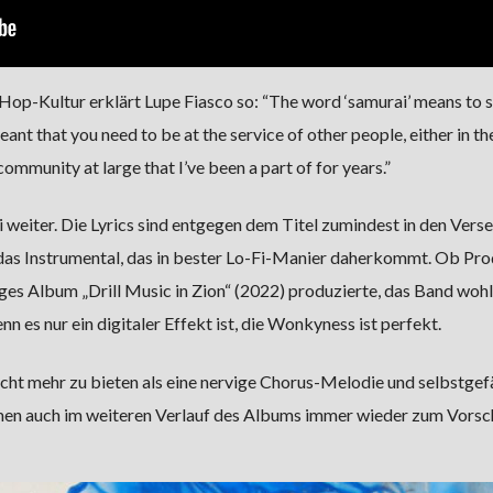
op-Kultur erklärt Lupe Fiasco so: “The word ‘samurai’ means to 
ant that you need to be at the service of other people, either in th
community at large that I’ve been a part of for years.”
weiter. Die Lyrics sind entgegen dem Titel zumindest in den Verse
s Instrumental, das in bester Lo-Fi-Manier daherkommt. Ob Pro
ges Album „Drill Music in Zion“ (2022) produzierte, das Band wohl
nn es nur ein digitaler Effekt ist, die Wonkyness ist perfekt.
nicht mehr zu bieten als eine nervige Chorus-Melodie und selbstgefä
n auch im weiteren Verlauf des Albums immer wieder zum Vorsch