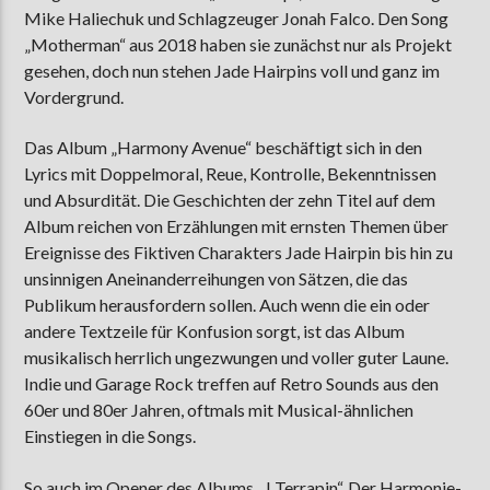
Mike Haliechuk und Schlagzeuger Jonah Falco. Den Song
„Motherman“ aus 2018 haben sie zunächst nur als Projekt
gesehen, doch nun stehen Jade Hairpins voll und ganz im
Vordergrund.
Das Album „Harmony Avenue“ beschäftigt sich in den
Lyrics mit Doppelmoral, Reue, Kontrolle, Bekenntnissen
und Absurdität. Die Geschichten der zehn Titel auf dem
Album reichen von Erzählungen mit ernsten Themen über
Ereignisse des Fiktiven Charakters Jade Hairpin bis hin zu
unsinnigen Aneinanderreihungen von Sätzen, die das
Publikum herausfordern sollen. Auch wenn die ein oder
andere Textzeile für Konfusion sorgt, ist das Album
musikalisch herrlich ungezwungen und voller guter Laune.
Indie und Garage Rock treffen auf Retro Sounds aus den
60er und 80er Jahren, oftmals mit Musical-ähnlichen
Einstiegen in die Songs.
So auch im Opener des Albums „J Terrapin“. Der Harmonie-