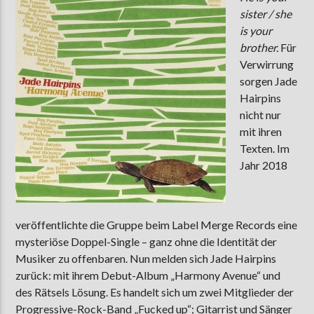
sister / she
is your
brother.
Für
AKTUELLE SENDUNG
Verwirrung
LIVE VON DER AUSZÄHLUNG
sorgen Jade
09:00
12:00
Hairpins
nicht nur
mit ihren
Texten. Im
ZU HÖREN IN
Münster
90,9 MHz
Steinfurt
103,9 MHz
Jahr 2018
veröffentlichte die Gruppe beim Label Merge Records eine
mysteriöse Doppel-Single – ganz ohne die Identität der
Musiker zu offenbaren. Nun melden sich Jade Hairpins
zurück: mit ihrem Debut-Album „Harmony Avenue“ und
des Rätsels Lösung. Es handelt sich um zwei Mitglieder der
Progressive-Rock-Band „Fucked up“; Gitarrist und Sänger